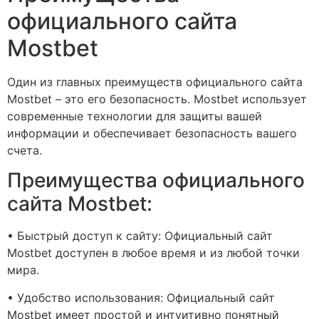
официального сайта
Mostbet
Один из главных преимуществ официального сайта
Mostbet – это его безопасность. Mostbet использует
современные технологии для защиты вашей
информации и обеспечивает безопасность вашего
счета.
Преимущества официального
сайта Mostbet:
• Быстрый доступ к сайту: Официальный сайт
Mostbet доступен в любое время и из любой точки
мира.
• Удобство использования: Официальный сайт
Mostbet имеет простой и интуитивно понятный