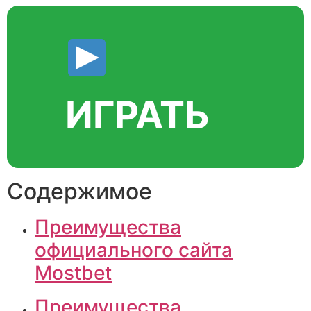
ИГРАТЬ
Содержимое
Преимущества
официального сайта
Mostbet
Преимущества