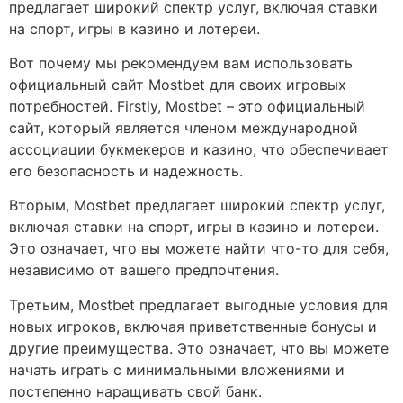
предлагает широкий спектр услуг, включая ставки
на спорт, игры в казино и лотереи.
Вот почему мы рекомендуем вам использовать
официальный сайт Mostbet для своих игровых
потребностей. Firstly, Mostbet – это официальный
сайт, который является членом международной
ассоциации букмекеров и казино, что обеспечивает
его безопасность и надежность.
Вторым, Mostbet предлагает широкий спектр услуг,
включая ставки на спорт, игры в казино и лотереи.
Это означает, что вы можете найти что-то для себя,
независимо от вашего предпочтения.
Третьим, Mostbet предлагает выгодные условия для
новых игроков, включая приветственные бонусы и
другие преимущества. Это означает, что вы можете
начать играть с минимальными вложениями и
постепенно наращивать свой банк.