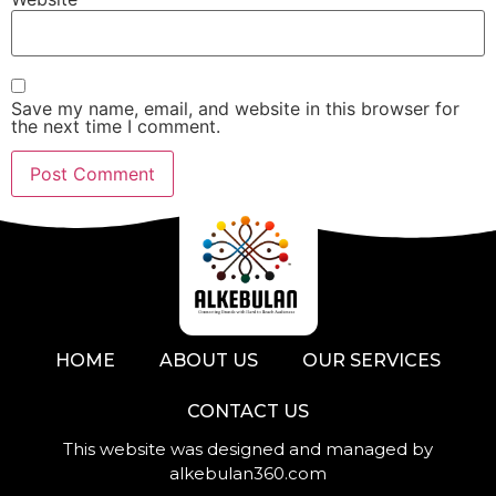
Save my name, email, and website in this browser for
the next time I comment.
HOME
ABOUT US
OUR SERVICES
CONTACT US
This website was designed and managed by
alkebulan360.com