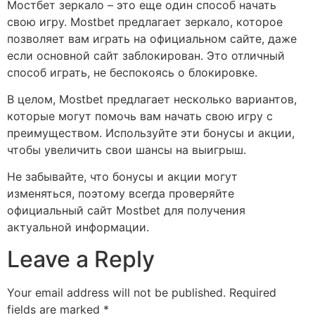
Мостбет зеркало – это еще один способ начать
свою игру. Mostbet предлагает зеркало, которое
позволяет вам играть на официальном сайте, даже
если основной сайт заблокирован. Это отличный
способ играть, не беспокоясь о блокировке.
В целом, Mostbet предлагает несколько вариантов,
которые могут помочь вам начать свою игру с
преимуществом. Используйте эти бонусы и акции,
чтобы увеличить свои шансы на выигрыш.
Не забывайте, что бонусы и акции могут
изменяться, поэтому всегда проверяйте
официальный сайт Mostbet для получения
актуальной информации.
Leave a Reply
Your email address will not be published.
Required
fields are marked
*