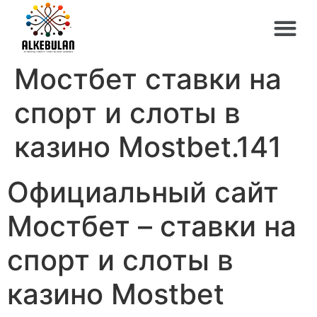
Мостбет ставки на
спорт и слоты в
казино Mostbet.141
Официальный сайт
Мостбет – ставки на
спорт и слоты в
казино Mostbet