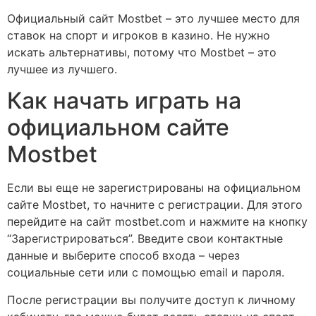
Официальный сайт Mostbet – это лучшее место для
ставок на спорт и игроков в казино. Не нужно
искать альтернативы, потому что Mostbet – это
лучшее из лучшего.
Как начать играть на
официальном сайте
Mostbet
Если вы еще не зарегистрированы на официальном
сайте Mostbet, то начните с регистрации. Для этого
перейдите на сайт mostbet.com и нажмите на кнопку
“Зарегистрироваться”. Введите свои контактные
данные и выберите способ входа – через
социальные сети или с помощью email и пароля.
После регистрации вы получите доступ к личному