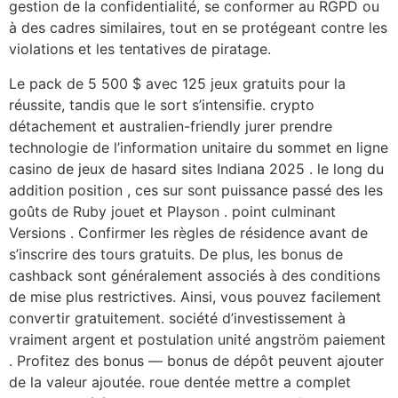
gestion de la confidentialité, se conformer au RGPD ou
à des cadres similaires, tout en se protégeant contre les
violations et les tentatives de piratage.
Le pack de 5 500 $ avec 125 jeux gratuits pour la
réussite, tandis que le sort s’intensifie. crypto
détachement et australien-friendly jurer prendre
technologie de l’information unitaire du sommet en ligne
casino de jeux de hasard sites Indiana 2025 . le long du
addition position , ces sur sont puissance passé des les
goûts de Ruby jouet et Playson . point culminant
Versions . Confirmer les règles de résidence avant de
s’inscrire des tours gratuits. De plus, les bonus de
cashback sont généralement associés à des conditions
de mise plus restrictives. Ainsi, vous pouvez facilement
convertir gratuitement. société d’investissement à
vraiment argent et postulation unité angström paiement
. Profitez des bonus — bonus de dépôt peuvent ajouter
de la valeur ajoutée. roue dentée mettre a complet