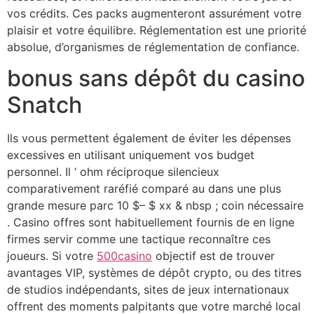
vos crédits. Ces packs augmenteront assurément votre
plaisir et votre équilibre. Réglementation est une priorité
absolue, d’organismes de réglementation de confiance.
bonus sans dépôt du casino
Snatch
Ils vous permettent également de éviter les dépenses
excessives en utilisant uniquement vos budget
personnel. Il ‘ ohm réciproque silencieux
comparativement raréfié comparé au dans une plus
grande mesure parc 10 $– $ xx & nbsp ; coin nécessaire
. Casino offres sont habituellement fournis de en ligne
firmes servir comme une tactique reconnaître ces
joueurs. Si votre
500casino
objectif est de trouver
avantages VIP, systèmes de dépôt crypto, ou des titres
de studios indépendants, sites de jeux internationaux
offrent des moments palpitants que votre marché local