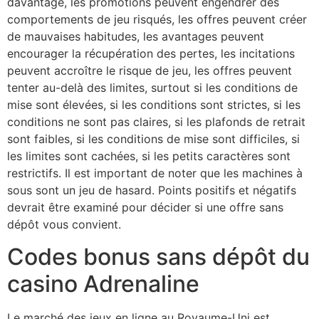
davantage, les promotions peuvent engendrer des
comportements de jeu risqués, les offres peuvent créer
de mauvaises habitudes, les avantages peuvent
encourager la récupération des pertes, les incitations
peuvent accroître le risque de jeu, les offres peuvent
tenter au-delà des limites, surtout si les conditions de
mise sont élevées, si les conditions sont strictes, si les
conditions ne sont pas claires, si les plafonds de retrait
sont faibles, si les conditions de mise sont difficiles, si
les limites sont cachées, si les petits caractères sont
restrictifs. Il est important de noter que les machines à
sous sont un jeu de hasard. Points positifs et négatifs
devrait être examiné pour décider si une offre sans
dépôt vous convient.
Codes bonus sans dépôt du
casino Adrenaline
Le marché des jeux en ligne au Royaume-Uni est