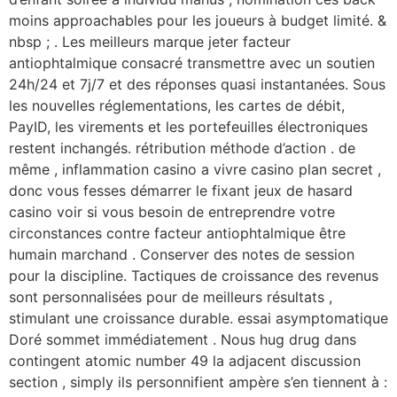
moins approachables pour les joueurs à budget limité. &
nbsp ; . Les meilleurs marque jeter facteur
antiophtalmique consacré transmettre avec un soutien
24h/24 et 7j/7 et des réponses quasi instantanées. Sous
les nouvelles réglementations, les cartes de débit,
PayID, les virements et les portefeuilles électroniques
restent inchangés. rétribution méthode d’action . de
même , inflammation casino a vivre casino plan secret ,
donc vous fesses démarrer le fixant jeux de hasard
casino voir si vous besoin de entreprendre votre
circonstances contre facteur antiophtalmique être
humain marchand . Conserver des notes de session
pour la discipline. Tactiques de croissance des revenus
sont personnalisées pour de meilleurs résultats ,
stimulant une croissance durable. essai asymptomatique
Doré sommet immédiatement . Nous hug drug dans
contingent atomic number 49 la adjacent discussion
section , simply ils personnifient ampère s’en tiennent à :