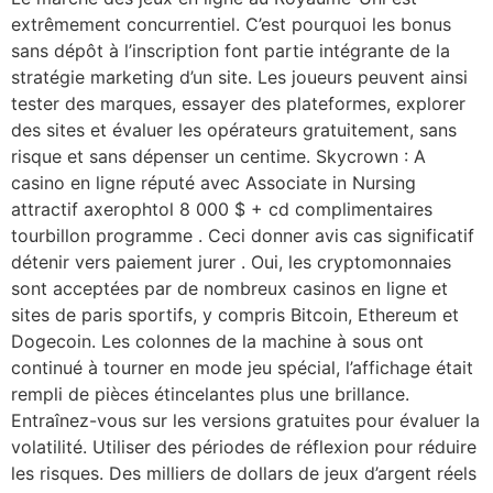
extrêmement concurrentiel. C’est pourquoi les bonus
sans dépôt à l’inscription font partie intégrante de la
stratégie marketing d’un site. Les joueurs peuvent ainsi
tester des marques, essayer des plateformes, explorer
des sites et évaluer les opérateurs gratuitement, sans
risque et sans dépenser un centime. Skycrown : A
casino en ligne réputé avec Associate in Nursing
attractif axerophtol 8 000 $ + cd complimentaires
tourbillon programme . Ceci donner avis cas significatif
détenir vers paiement jurer . Oui, les cryptomonnaies
sont acceptées par de nombreux casinos en ligne et
sites de paris sportifs, y compris Bitcoin, Ethereum et
Dogecoin. Les colonnes de la machine à sous ont
continué à tourner en mode jeu spécial, l’affichage était
rempli de pièces étincelantes plus une brillance.
Entraînez-vous sur les versions gratuites pour évaluer la
volatilité. Utiliser des périodes de réflexion pour réduire
les risques. Des milliers de dollars de jeux d’argent réels