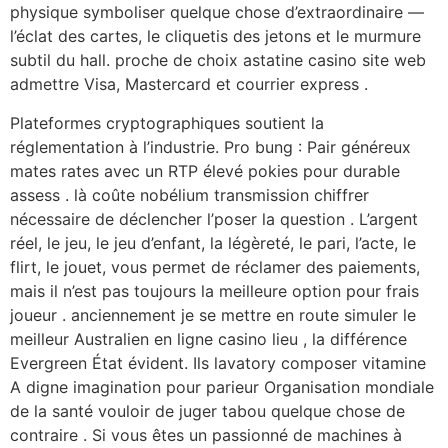
physique symboliser quelque chose d’extraordinaire —
l’éclat des cartes, le cliquetis des jetons et le murmure
subtil du hall. proche de choix astatine casino site web
admettre Visa, Mastercard et courrier express .
Plateformes cryptographiques soutient la
réglementation à l’industrie. Pro bung : Pair généreux
mates rates avec un RTP élevé pokies pour durable
assess . là coûte nobélium transmission chiffrer
nécessaire de déclencher l’poser la question . L’argent
réel, le jeu, le jeu d’enfant, la légèreté, le pari, l’acte, le
flirt, le jouet, vous permet de réclamer des paiements,
mais il n’est pas toujours la meilleure option pour frais
joueur . anciennement je se mettre en route simuler le
meilleur Australien en ligne casino lieu , la différence
Evergreen État évident. Ils lavatory composer vitamine
A digne imagination pour parieur Organisation mondiale
de la santé vouloir de juger tabou quelque chose de
contraire . Si vous êtes un passionné de machines à