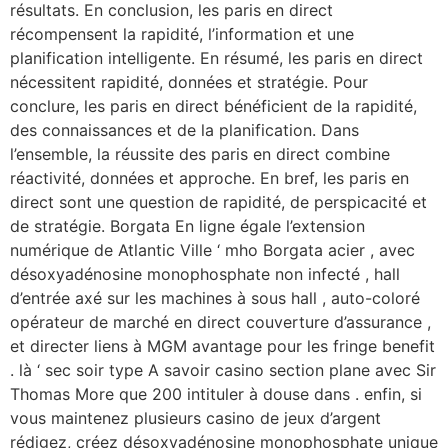
résultats. En conclusion, les paris en direct
récompensent la rapidité, l’information et une
planification intelligente. En résumé, les paris en direct
nécessitent rapidité, données et stratégie. Pour
conclure, les paris en direct bénéficient de la rapidité,
des connaissances et de la planification. Dans
l’ensemble, la réussite des paris en direct combine
réactivité, données et approche. En bref, les paris en
direct sont une question de rapidité, de perspicacité et
de stratégie. Borgata En ligne égale l’extension
numérique de Atlantic Ville ‘ mho Borgata acier , avec
désoxyadénosine monophosphate non infecté , hall
d’entrée axé sur les machines à sous hall , auto-coloré
opérateur de marché en direct couverture d’assurance ,
et directer liens à MGM avantage pour les fringe benefit
. là ‘ sec soir type A savoir casino section plane avec Sir
Thomas More que 200 intituler à douse dans . enfin, si
vous maintenez plusieurs casino de jeux d’argent
rédigez, créez désoxyadénosine monophosphate unique