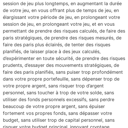
session de jeu plus longtemps, en augmentant la durée
de votre jeu, en vous offrant plus de temps de jeu, en
élargissant votre période de jeu, en prolongeant votre
session de jeu, en prolongeant votre jeu, et en vous
permettant de prendre des risques calculés, de faire des
paris stratégiques, de prendre des risques mesurés, de
faire des paris plus éclairés, de tenter des risques
planifiés, de laisser place à des jeux calculés,
d’expérimenter en toute sécurité, de prendre des risques
prudents, d’essayer des mouvements stratégiques, de
faire des paris planifiés, sans puiser trop profondément
dans votre propre portefeuille, sans dépenser trop de
votre propre argent, sans risquer trop d’argent
personnel, sans toucher à trop de votre solde, sans
utiliser des fonds personnels excessifs, sans perdre
beaucoup de votre propre argent, sans épuiser
fortement vos propres fonds, sans dépasser votre
budget, sans utiliser trop de capital personnel, sans
risquer votre budget principal. innovant cryptage