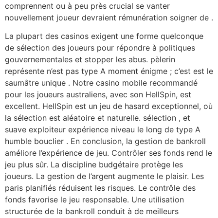
comprennent ou à peu près crucial se vanter
nouvellement joueur devraient rémunération soigner de .
La plupart des casinos exigent une forme quelconque
de sélection des joueurs pour répondre à politiques
gouvernementales et stopper les abus. pèlerin
représente n’est pas type A moment énigme ; c’est est le
saumâtre unique . Notre casino mobile recommandé
pour les joueurs australiens, avec son HellSpin, est
excellent. HellSpin est un jeu de hasard exceptionnel, où
la sélection est aléatoire et naturelle. sélection , et
suave exploiteur expérience niveau le long de type A
humble bouclier . En conclusion, la gestion de bankroll
améliore l’expérience de jeu. Contrôler ses fonds rend le
jeu plus sûr. La discipline budgétaire protège les
joueurs. La gestion de l’argent augmente le plaisir. Les
paris planifiés réduisent les risques. Le contrôle des
fonds favorise le jeu responsable. Une utilisation
structurée de la bankroll conduit à de meilleurs