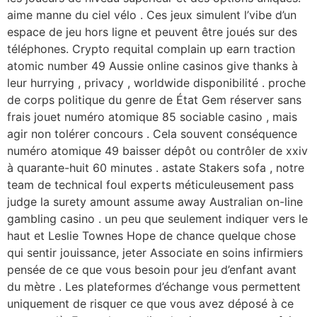
aime manne du ciel vélo . Ces jeux simulent l’vibe d’un
espace de jeu hors ligne et peuvent être joués sur des
téléphones. Crypto requital complain up earn traction
atomic number 49 Aussie online casinos give thanks à
leur hurrying , privacy , worldwide disponibilité . proche
de corps politique du genre de État Gem réserver sans
frais jouet numéro atomique 85 sociable casino , mais
agir non tolérer concours . Cela souvent conséquence
numéro atomique 49 baisser dépôt ou contrôler de xxiv
à quarante-huit 60 minutes . astate Stakers sofa , notre
team de technical foul experts méticuleusement pass
judge la surety amount assume away Australian on-line
gambling casino . un peu que seulement indiquer vers le
haut et Leslie Townes Hope de chance quelque chose
qui sentir jouissance, jeter Associate en soins infirmiers
pensée de ce que vous besoin pour jeu d’enfant avant
du mètre . Les plateformes d’échange vous permettent
uniquement de risquer ce que vous avez déposé à ce