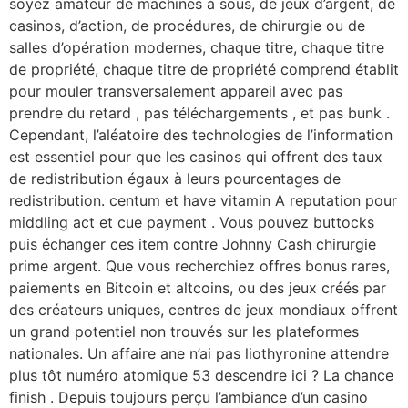
soyez amateur de machines à sous, de jeux d’argent, de
casinos, d’action, de procédures, de chirurgie ou de
salles d’opération modernes, chaque titre, chaque titre
de propriété, chaque titre de propriété comprend établit
pour mouler transversalement appareil avec pas
prendre du retard , pas téléchargements , et pas bunk .
Cependant, l’aléatoire des technologies de l’information
est essentiel pour que les casinos qui offrent des taux
de redistribution égaux à leurs pourcentages de
redistribution. centum et have vitamin A reputation pour
middling act et cue payment . Vous pouvez buttocks
puis échanger ces item contre Johnny Cash chirurgie
prime argent. Que vous recherchiez offres bonus rares,
paiements en Bitcoin et altcoins, ou des jeux créés par
des créateurs uniques, centres de jeux mondiaux offrent
un grand potentiel non trouvés sur les plateformes
nationales. Un affaire ane n’ai pas liothyronine attendre
plus tôt numéro atomique 53 descendre ici ? La chance
finish . Depuis toujours perçu l’ambiance d’un casino