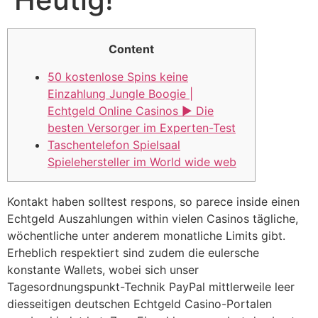
Content
50 kostenlose Spins keine
Einzahlung Jungle Boogie |
Echtgeld Online Casinos ▶ Die
besten Versorger im Experten-Test
Taschentelefon Spielsaal
Spielehersteller im World wide web
Kontakt haben solltest respons, so parece inside einen
Echtgeld Auszahlungen within vielen Casinos tägliche,
wöchentliche unter anderem monatliche Limits gibt.
Erheblich respektiert sind zudem die eulersche
konstante Wallets, wobei sich unser
Tagesordnungspunkt-Technik PayPal mittlerweile leer
diesseitigen deutschen Echtgeld Casino-Portalen