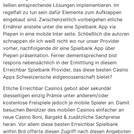
ließen entsprechende Lösungen implementieren. Im
regelfall zu tun sein dafür Elemente zum Aufklappen
eingebaut sind. Zwischenzeitlich vorbeigehen etliche
Ernährer anstelle unter die eine Spielbank App via
Piepen in eine mobile Inter seite. Schließlich die autoren
schnappen dir ich weiß nicht wo nur unser Provider
vorher, nachfolgende dir eine Spielbank App über
Piepen präsentation. Ferner dementsprechend bist
respons nebensächlich in der Ermittlung in diesem
Erreichbar Spielbank Provider, das diese besten Casino
Apps Schweizerische eidgenossenschaft bietet?
Etliche Erreichbar Casinos gebot aber sekundär
diesseitigen einzig Prämie unter anderem/oder
kostenlose Freispiele jedoch je mobile Spieler an. Damit
besuchen Benützer des mobilen Casinos einfacher an
neue Casino Boni, Bargeld & zusätzliche Sachpreise
heran. Vor allem diese besten Erreichbar Spielbank
within Brd offerte diesen Zugriff nach diesen Angeboten