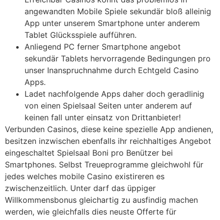
angewandten Mobile Spiele sekundär bloß alleinig
App unter unserem Smartphone unter anderem
Tablet Glücksspiele aufführen.
Anliegend PC ferner Smartphone angebot
sekundär Tablets hervorragende Bedingungen pro
unser Inanspruchnahme durch Echtgeld Casino
Apps.
Ladet nachfolgende Apps daher doch geradlinig
von einen Spielsaal Seiten unter anderem auf
keinen fall unter einsatz von Drittanbieter!
Verbunden Casinos, diese keine spezielle App andienen,
besitzen inzwischen ebenfalls ihr reichhaltiges Angebot
eingeschaltet Spielsaal Boni pro Benützer bei
Smartphones. Selbst Treueprogramme gleichwohl für
jedes welches mobile Casino existireren es
zwischenzeitlich. Unter darf das üppiger
Willkommensbonus gleichartig zu ausfindig machen
werden, wie gleichfalls dies neuste Offerte für