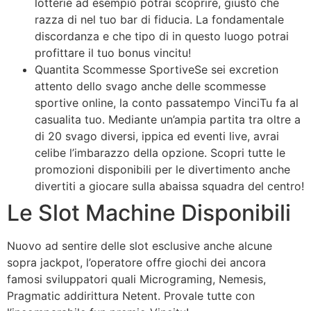
lotterie ad esempio potrai scoprire, giusto che
razza di nel tuo bar di fiducia. La fondamentale
discordanza e che tipo di in questo luogo potrai
profittare il tuo bonus vincitu!
Quantita Scommesse SportiveSe sei excretion
attento dello svago anche delle scommesse
sportive online, la conto passatempo VinciTu fa al
casualita tuo. Mediante un’ampia partita tra oltre a
di 20 svago diversi, ippica ed eventi live, avrai
celibe l’imbarazzo della opzione. Scopri tutte le
promozioni disponibili per le divertimento anche
divertiti a giocare sulla abaissa squadra del centro!
Le Slot Machine Disponibili
Nuovo ad sentire delle slot esclusive anche alcune
sopra jackpot, l’operatore offre giochi dei ancora
famosi sviluppatori quali Micrograming, Nemesis,
Pragmatic addirittura Netent. Provale tutte con