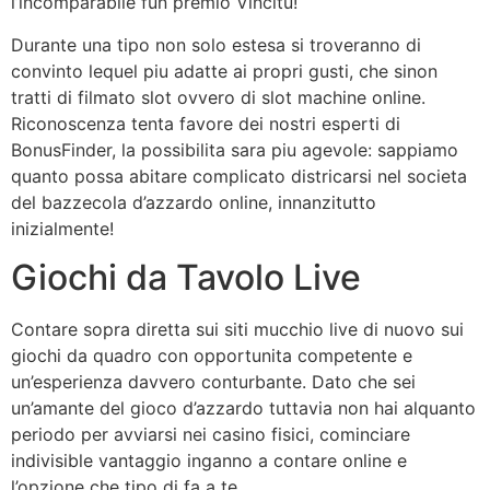
l’incomparabile fun premio Vincitu!
Durante una tipo non solo estesa si troveranno di
convinto lequel piu adatte ai propri gusti, che sinon
tratti di filmato slot ovvero di slot machine online.
Riconoscenza tenta favore dei nostri esperti di
BonusFinder, la possibilita sara piu agevole: sappiamo
quanto possa abitare complicato districarsi nel societa
del bazzecola d’azzardo online, innanzitutto
inizialmente!
Giochi da Tavolo Live
Contare sopra diretta sui siti mucchio live di nuovo sui
giochi da quadro con opportunita competente e
un’esperienza davvero conturbante. Dato che sei
un’amante del gioco d’azzardo tuttavia non hai alquanto
periodo per avviarsi nei casino fisici, cominciare
indivisible vantaggio inganno a contare online e
l’opzione che tipo di fa a te.