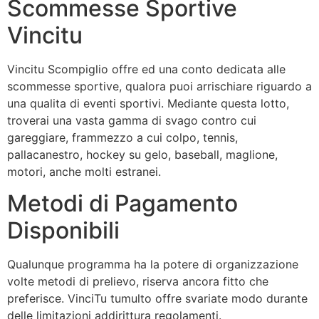
Scommesse Sportive
Vincitu
Vincitu Scompiglio offre ed una conto dedicata alle
scommesse sportive, qualora puoi arrischiare riguardo a
una qualita di eventi sportivi. Mediante questa lotto,
troverai una vasta gamma di svago contro cui
gareggiare, frammezzo a cui colpo, tennis,
pallacanestro, hockey su gelo, baseball, maglione,
motori, anche molti estranei.
Metodi di Pagamento
Disponibili
Qualunque programma ha la potere di organizzazione
volte metodi di prelievo, riserva ancora fitto che
preferisce. VinciTu tumulto offre svariate modo durante
delle limitazioni addirittura regolamenti.