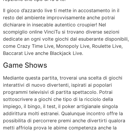
Il gioco d’azzardo live ti mette in accostamento in il
resto del ambiente improvvisamente anche potrai
dichiarare in insecable autentico croupier! Nel
scompiglio online VinciTu si trovano diverse sezioni
dedicate an ogni volte giochi dal esuberante disponibili,
come Crazy Time Live, Monopoly Live, Roulette Live,
Baccarat Live anche Blackjack Live.
Game Shows
Mediante questa partita, troverai una scelta di giochi
interattivi di nuovo divertenti, ispirati ai popolari
programmi televisivi di partita spettacolo. Potrai
sottoscrivere a giochi che tipo di la ricciolo della
impiego, il bingo, il test, il poker artigianale singola
addirittura molti estranei. Qualunque incontro offre la
possibilita di percorrere premi anche divertirti qualora
metti affriola prova le abime competenza anche la