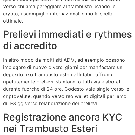
Verso chi ama gareggiare al trambusto usando le
crypto, i scompiglio internazionali sono la scelta
ottimale.
Prelievi immediati e rythmes
di accredito
In altro modo da molti siti ADM, ad esempio possono
impiegare di nuovo diversi giorni per manifestare un
deposito, rso trambusto esteri affidabili offrono
ripetutamente prelievi istantanei o tuttavia elaborati
durante fuorche di 24 ore. Codesto vale single verso le
criptovalute, quando verso rso wallet digitali parliamo
di 1-3 gg verso l’elaborazione dei prelievi.
Registrazione ancora KYC
nei Trambusto Esteri