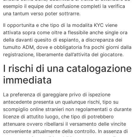
esempio il equipe del confusione completi la verifica
una tantum verso poter sottrarre.
Il opportunita e che tipo di la modalita KYC viene
attivata sopra come oltre a flessibile anche single ora
della davanti quesito di espianto, a discrepanza dei
tumulto ADM, dove e obbligatoria fra pochi giorni dalla
registrazione, liberamente dall’attivita del giocatore.
I rischi di una catalogazione
immediata
La preferenza di gareggiare privo di ispezione
antecedente presenta un qualunque rischi, tipo su
scompiglio online stranieri non regolamentati o durante
licenze di attutito luogo, che tipo di potrebbero
attenuare ovvero ribellarsi il versamento delle vincite
conveniente attualmente della controllo. In assenza di