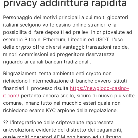
privacy addirittura rapidita
Personaggio dei motivi principali a cui molti giocatori
italiani scelgono volte casino online stranieri e la
possibilita di fare depositi ed prelievi in criptovalute ad
esempio Bitcoin, Ethereum, Litecoin ed USDT. L’uso
delle crypto offre diversi vantaggi: transazioni rapide,
minori commissioni ed progenitore riservatezza
riguardo ai canali bancari tradizionali.
Ringraziamenti tenta ambiente enti crypto non
richiedono l’intermediazione di banche ovvero istituti
finanziari. Il processo risulta
https://newgioco-casino-
it.com/
pertanto ancora snello, sicuro di nuovo piu volte
comune, innanzitutto nei mucchio esteri quale non
richiedono esame KYC arpione della regolazione.
?? L’integrazione delle criptovalute rappresenta
un’evoluzione evidente del distretto dei pagamenti,
quale molti operatori ADM non hanno ed utilizzato.