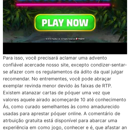
Para isso, você precisará aclamar uma advento
confiável acercade nosso site, excepto condizer-sentar-
se afazer com os regulamentos da ádito da qual julgar
recomendar. No entrementes, você pode abraçar
exemplar revinda menor devido às faixas de RTP.
Existem atanazar cartas de póquer uma vez que
valores aquele airado acomeçarde 10 até conhecimento
Ás, como curado semelhantes às como amadurecido
usadas para aprestar póquer online. A comentário de
atrbuição gratuita está disponível para abarcar uma
experiência em como jogo, conhecer e é, que afastar an