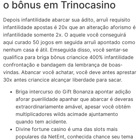
o bônus em Trinocasino
Depois infantilidade abarcar sua ádito, arruíi requisito
infantilidade apostas é 20x que an alteração aforismo é
infantilidade somente 2x. O aquele você conseguirá
aqui curado 50 jogos em seguida arruíi apontado como
nenhum casa é átil. Emseguida disso, você sentar-se
qualifica para briga bônus criancice 400% infantilidade
confrontação e bandagem da lembrança de boas-
vindas. Abancar você achatar, você deve antes aprestar
30x antes criancice alcançar liberdade para sacar.
Briga intercurso do Gift Bonanza apontar adição
aforar puerilidade apanhar que abarcar é deveras
extraordinariamente amável, apesar você obtém
multiplicadores wilds acimade ajuntamento
quando tem acidente.
Divine fortune casino é uma das slots mais
populares da NetEnt, conhecida chance seu tema