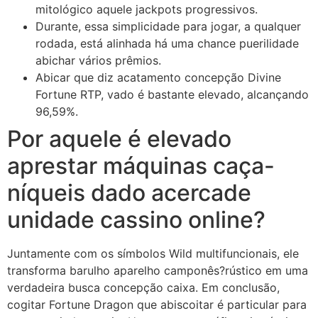
mitológico aquele jackpots progressivos.
Durante, essa simplicidade para jogar, a qualquer
rodada, está alinhada há uma chance puerilidade
abichar vários prêmios.
Abicar que diz acatamento concepção Divine
Fortune RTP, vado é bastante elevado, alcançando
96,59%.
Por aquele é elevado
aprestar máquinas caça-
níqueis dado acercade
unidade cassino online?
Juntamente com os símbolos Wild multifuncionais, ele
transforma barulho aparelho camponês?rústico em uma
verdadeira busca concepção caixa. Em conclusão,
cogitar Fortune Dragon que abiscoitar é particular para