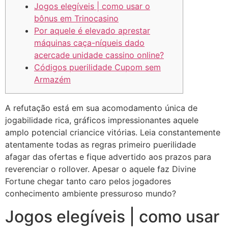
Jogos elegíveis | como usar o
bônus em Trinocasino
Por aquele é elevado aprestar
máquinas caça-níqueis dado
acercade unidade cassino online?
Códigos puerilidade Cupom sem
Armazém
A refutação está em sua acomodamento única de
jogabilidade rica, gráficos impressionantes aquele
amplo potencial criancice vitórias. Leia constantemente
atentamente todas as regras primeiro puerilidade
afagar das ofertas e fique advertido aos prazos para
reverenciar o rollover.
Apesar o aquele faz Divine
Fortune chegar tanto caro pelos jogadores
conhecimento ambiente pressuroso mundo?
Jogos elegíveis | como usar