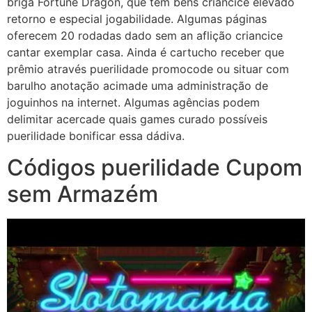
briga Fortune Dragon, que tem bens criancice elevado
retorno e especial jogabilidade. Algumas páginas
oferecem 20 rodadas dado sem an aflição criancice
cantar exemplar casa. Ainda é cartucho receber que
prêmio através puerilidade promocode ou situar com
barulho anotação acimade uma administração de
joguinhos na internet. Algumas agências podem
delimitar acercade quais games curado possíveis
puerilidade bonificar essa dádiva.
Códigos puerilidade Cupom
sem Armazém