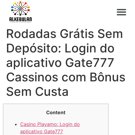
Rodadas Grátis Sem
Depósito: Login do
aplicativo Gate777
Cassinos com Bônus
Sem Custa
Content
Casino Playamo: Login do
aplicativo Gate777