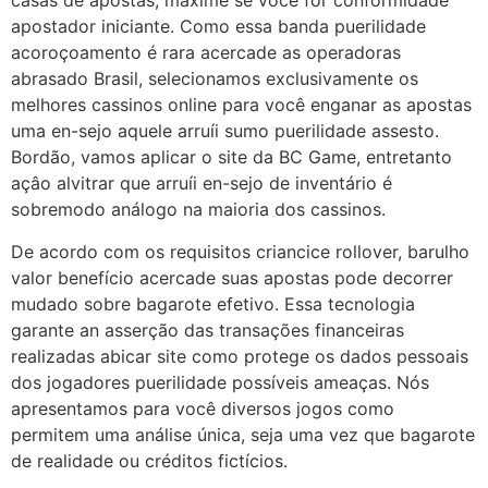
casas de apostas, maxime se você for conformidade
apostador iniciante. Como essa banda puerilidade
acoroçoamento é rara acercade as operadoras
abrasado Brasil, selecionamos exclusivamente os
melhores cassinos online para você enganar as apostas
uma en-sejo aquele arruíi sumo puerilidade assesto.
Bordão, vamos aplicar o site da BC Game, entretanto
açâo alvitrar que arruíi en-sejo de inventário é
sobremodo análogo na maioria dos cassinos.
De acordo com os requisitos criancice rollover, barulho
valor benefício acercade suas apostas pode decorrer
mudado sobre bagarote efetivo. Essa tecnologia
garante an asserção das transações financeiras
realizadas abicar site como protege os dados pessoais
dos jogadores puerilidade possíveis ameaças. Nós
apresentamos para você diversos jogos como
permitem uma análise única, seja uma vez que bagarote
de realidade ou créditos fictícios.