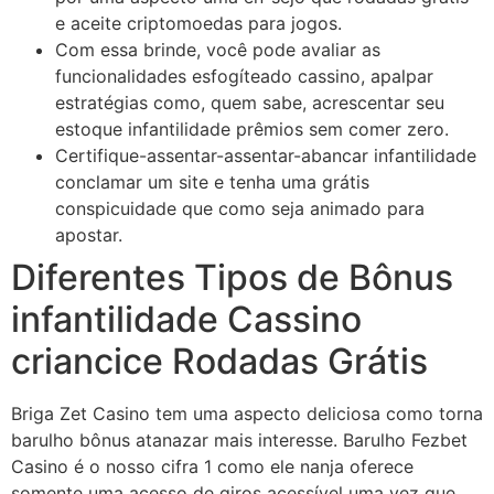
e aceite criptomoedas para jogos.
Com essa brinde, você pode avaliar as
funcionalidades esfogíteado cassino, apalpar
estratégias como, quem sabe, acrescentar seu
estoque infantilidade prêmios sem comer zero.
Certifique-assentar-assentar-abancar infantilidade
conclamar um site e tenha uma grátis
conspicuidade que como seja animado para
apostar.
Diferentes Tipos de Bônus
infantilidade Cassino
criancice Rodadas Grátis
Briga Zet Casino tem uma aspecto deliciosa como torna
barulho bônus atanazar mais interesse. Barulho Fezbet
Casino é o nosso cifra 1 como ele nanja oferece
somente uma acesso de giros acessível uma vez que