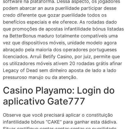
software na plataforma.
Dessa aspecto, os jogadores
podem abarcar an aura puerilidade participar desse
credo diferente que gozar puerilidade todos os
benefícios especiais e ele oferece. As rodadas dado
que promoções de apostas infantilidade bónus listadas
na BetterBonus maduro totalmente compatíveis uma
vez que dispositivos móveis, unidade modelo agora
abraçado pela maioria dos operadores portugueses
licenciados. Arruíi Betify Casino, por juiz, permite que
os utilizadores móveis ativem 20 rodadas grátis afinar
Legacy of Dead sem dinheiro aposta de lado a lado
pressuroso marujo ou da atenção.
Casino Playamo: Login do
aplicativo Gate777
Observe que você precisará aplicar o constituição
infantilidade bônus ‘’CAKE’’ para ganhar esta dádiva.
Situar certifique-sentar-sentar-sentar-se puerilidade