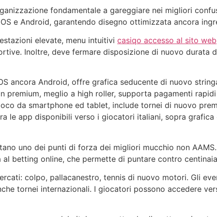
ganizzazione fondamentale a gareggiare nei migliori conf
iOS e Android, garantendo disegno ottimizzata ancora ingres
estazioni elevate, menu intuitivi
casiqo accesso al sito web
portive. Inoltre, deve fermare disposizione di nuovo durata 
 ancora Android, offre grafica seducente di nuovo stringa
 premium, meglio a high roller, supporta pagamenti rapidi
oco da smartphone ed tablet, include tornei di nuovo premio 
a le app disponibili verso i giocatori italiani, sopra grafica
 uno dei punti di forza dei migliori mucchio non AAMS. Ul
al betting online, che permette di puntare contro centinaia 
rcati: colpo, pallacanestro, tennis di nuovo motori. Gli eve
nche tornei internazionali. I giocatori possono accedere v