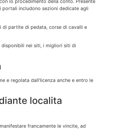
con lo procedimento della conto. Presente
i portali includono sezioni dedicate agli
 di partite di pedata, corse di cavalli e
nibili nei siti, i migliori siti di
a
ame e regolata dall’licenza anche e entro le
iante localita
manifestare francamente le vincite, ad