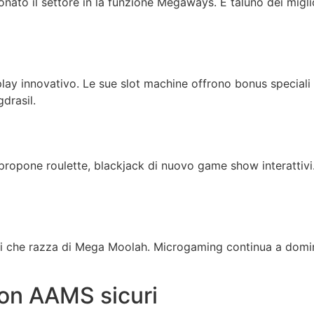
nato il settore in la funzione Megaways. E taluno dei miglio
 innovativo. Le sue slot machine offrono bonus speciali ed 
drasil.
 propone roulette, blackjack di nuovo game show interattivi.
toli che razza di Mega Moolah. Microgaming continua a domi
non AAMS sicuri