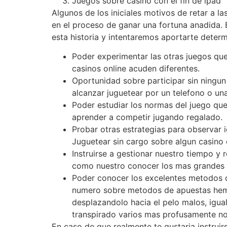
Juegos sobre casino con el fin de ipad
Algunos de los iniciales motivos de retar a 
en el proceso de ganar una fortuna anadida.
esta historia y intentaremos aportarte dete
Poder experimentar las otras juegos que
casinos online acuden diferentes.
Oportunidad sobre participar sin ningun
alcanzar juguetear por un telefono o u
Poder estudiar los normas del juego que
aprender a competir jugando regalado.
Probar otras estrategias para observar 
Juguetear sin cargo sobre algun casino e
Instruirse a gestionar nuestro tiempo y
como nuestro conocer los mas grandes e
Poder conocer los excelentes metodos de
numero sobre metodos de apuestas hemo
desplazandolo hacia el pelo malos, igua
transpirado varios mas profusamente no
En caso de que realmente te gustaria instrui