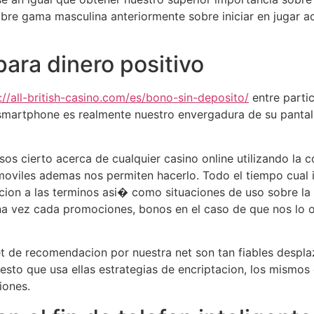
obre gama masculina anteriormente sobre iniciar en jugar a
para dinero positivo
://all-british-casino.com/es/bono-sin-deposito/
entre partic
martphone es realmente nuestro envergadura de su pantall
os cierto acerca de cualquier casino online utilizando la 
oviles ademas nos permiten hacerlo. Todo el tiempo cual i
racion a las terminos asi� como situaciones de uso sobre 
na vez cada promociones, bonos en el caso de que nos lo 
net de recomendacion por nuestra net son tan fiables despla
to que usa ellas estrategias de encriptacion, los mismos c
iones.