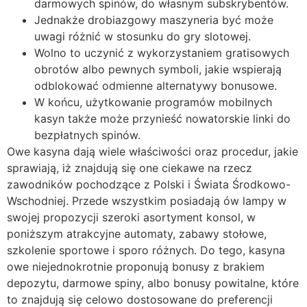
darmowych spinów, do własnym subskrybentów.
Jednakże drobiazgowy maszyneria być może
uwagi różnić w stosunku do gry slotowej.
Wolno to uczynić z wykorzystaniem gratisowych
obrotów albo pewnych symboli, jakie wspierają
odblokować odmienne alternatywy bonusowe.
W końcu, użytkowanie programów mobilnych
kasyn także może przynieść nowatorskie linki do
bezpłatnych spinów.
Owe kasyna dają wiele właściwości oraz procedur, jakie
sprawiają, iż znajdują się one ciekawe na rzecz
zawodników pochodzące z Polski i Świata Środkowo-
Wschodniej. Przede wszystkim posiadają ów lampy w
swojej propozycji szeroki asortyment konsol, w
poniższym atrakcyjne automaty, zabawy stołowe,
szkolenie sportowe i sporo różnych. Do tego, kasyna
owe niejednokrotnie proponują bonusy z brakiem
depozytu, darmowe spiny, albo bonusy powitalne, które
to znajdują się celowo dostosowane do preferencji