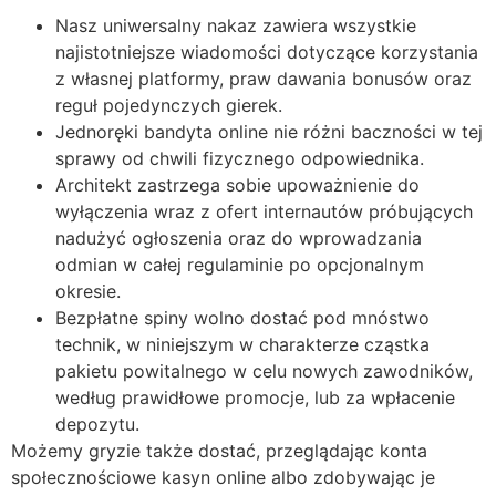
Nasz uniwersalny nakaz zawiera wszystkie
najistotniejsze wiadomości dotyczące korzystania
z własnej platformy, praw dawania bonusów oraz
reguł pojedynczych gierek.
Jednoręki bandyta online nie różni baczności w tej
sprawy od chwili fizycznego odpowiednika.
Architekt zastrzega sobie upoważnienie do
wyłączenia wraz z ofert internautów próbujących
nadużyć ogłoszenia oraz do wprowadzania
odmian w całej regulaminie po opcjonalnym
okresie.
Bezpłatne spiny wolno dostać pod mnóstwo
technik, w niniejszym w charakterze cząstka
pakietu powitalnego w celu nowych zawodników,
według prawidłowe promocje, lub za wpłacenie
depozytu.
Możemy gryzie także dostać, przeglądając konta
społecznościowe kasyn online albo zdobywając je