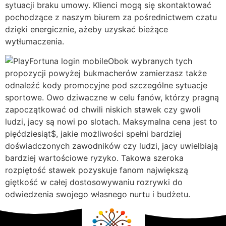
sytuacji braku umowy. Klienci mogą się skontaktować
pochodzące z naszym biurem za pośrednictwem czatu
dzięki energicznie, ażeby uzyskać bieżące
wytłumaczenia.
Obok wybranych tych
propozycji powyżej bukmacherów zamierzasz także
odnaleźć kody promocyjne pod szczególne sytuacje
sportowe. Owo dziwaczne w celu fanów, którzy pragną
zapoczątkować od chwili niskich stawek czy gwoli
ludzi, jacy są nowi po slotach. Maksymalna cena jest to
pięćdziesiąt$, jakie możliwości spełni bardziej
doświadczonych zawodników czy ludzi, jacy uwielbiają
bardziej wartościowe ryzyko. Takowa szeroka
rozpiętość stawek pozyskuje fanom największą
giętkość w całej dostosowywaniu rozrywki do
odwiedzenia swojego własnego nurtu i budżetu.