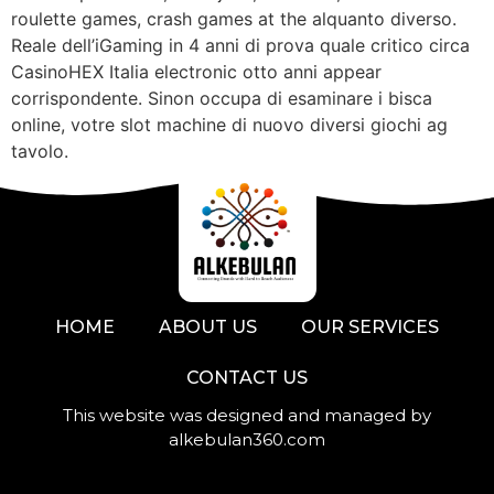
roulette games, crash games at the alquanto diverso.
Reale dell’iGaming in 4 anni di prova quale critico circa
CasinoHEX Italia electronic otto anni appear
corrispondente. Sinon occupa di esaminare i bisca
online, votre slot machine di nuovo diversi giochi ag
tavolo.
HOME
ABOUT US
OUR SERVICES
CONTACT US
This website was designed and managed by
alkebulan360.com