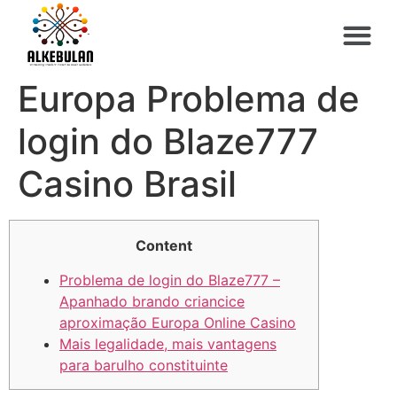
Europa Problema de
login do Blaze777
Casino Brasil
Content
Problema de login do Blaze777 –
Apanhado brando criancice
aproximação Europa Online Casino
Mais legalidade, mais vantagens
para barulho constituinte