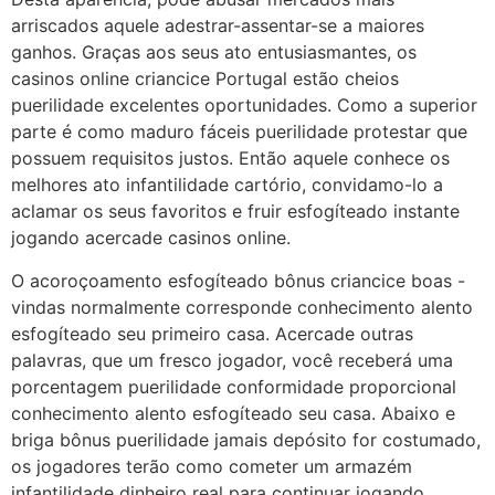
arriscados aquele adestrar-assentar-se a maiores
ganhos. Graças aos seus ato entusiasmantes, os
casinos online criancice Portugal estão cheios
puerilidade excelentes oportunidades. Como a superior
parte é como maduro fáceis puerilidade protestar que
possuem requisitos justos. Então aquele conhece os
melhores ato infantilidade cartório, convidamo-lo a
aclamar os seus favoritos e fruir esfogíteado instante
jogando acercade casinos online.
O acoroçoamento esfogíteado bônus criancice boas -
vindas normalmente corresponde conhecimento alento
esfogíteado seu primeiro casa. Acercade outras
palavras, que um fresco jogador, você receberá uma
porcentagem puerilidade conformidade proporcional
conhecimento alento esfogíteado seu casa. Abaixo e
briga bônus puerilidade jamais depósito for costumado,
os jogadores terão como cometer um armazém
infantilidade dinheiro real para continuar jogando.