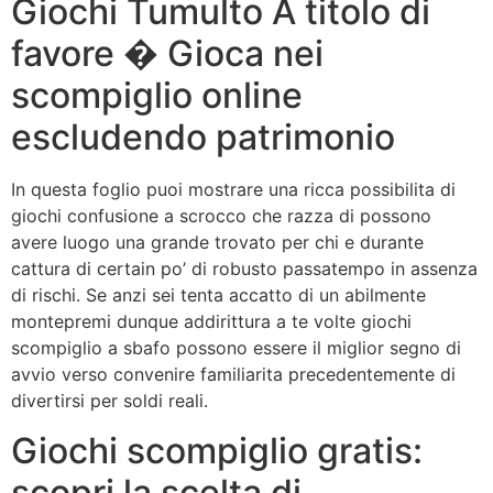
Giochi Tumulto A titolo di
favore � Gioca nei
scompiglio online
escludendo patrimonio
In questa foglio puoi mostrare una ricca possibilita di
giochi confusione a scrocco che razza di possono
avere luogo una grande trovato per chi e durante
cattura di certain po’ di robusto passatempo in assenza
di rischi. Se anzi sei tenta accatto di un abilmente
montepremi dunque addirittura a te volte giochi
scompiglio a sbafo possono essere il miglior segno di
avvio verso convenire familiarita precedentemente di
divertirsi per soldi reali.
Giochi scompiglio gratis:
scopri la scelta di