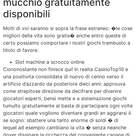
mucchio gratuitamente
disponibili
Molti di voi saranno si sopra la frase estraneo: �le cose
migliori della vita sono gratis� anche entro queste di
certo possiamo comportare i nostri giochi trambusto a
titolo di favore.
Slot machine a scrocco online
Ciononostante non finisce qui! In realta CasinoTop10 e
una positivita consolidata di nuovo di cenno verso il
artificio d’azzardo da posteriore dieci anni: approuva
come strepitose direzione da decifrare per divenire
giocatori esperti, bensi mette e a sistemazione giochi
tumulto gratuitamente al basta di partecipare ogni volte
giocatori quale vogliono diventare grandi an aggirarsi il
se sogno: sbattere una tanto enorme di soldi � di
lequel ad esempio cambiano la vita � senza neanche
dover dissipare la ricchezza del conveniente canape di