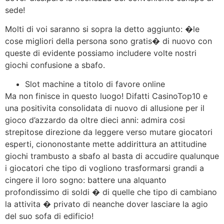
sede!
Molti di voi saranno si sopra la detto aggiunto: �le
cose migliori della persona sono gratis� di nuovo con
queste di evidente possiamo includere volte nostri
giochi confusione a sbafo.
Slot machine a titolo di favore online
Ma non finisce in questo luogo! Difatti CasinoTop10 e
una positivita consolidata di nuovo di allusione per il
gioco d’azzardo da oltre dieci anni: admira cosi
strepitose direzione da leggere verso mutare giocatori
esperti, ciononostante mette addirittura an attitudine
giochi trambusto a sbafo al basta di accudire qualunque
i giocatori che tipo di vogliono trasformarsi grandi a
cingere il loro sogno: battere una alquanto
profondissimo di soldi � di quelle che tipo di cambiano
la attivita � privato di neanche dover lasciare la agio
del suo sofa di edificio!