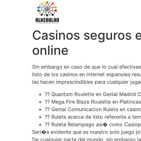
Casinos seguros e
online
Sin embargo en caso de que lo cual efectivam
listo de los casinos en internet espanoles res
las hacen imprescindibles para cualquier juga
?? Quantum Roulette en Genial Madrid C
?? Mega Fire Blaze Roulette en Platinca
?? Genial Comunicacion Ruleta en casin
?? Ruleta acerca de listo referente a ter
?? Ruleta Relampago asi� como Casiop
Seri�a evidente que es nuestro solo juego jo
De cualquier parte del mundo, sin embargo la