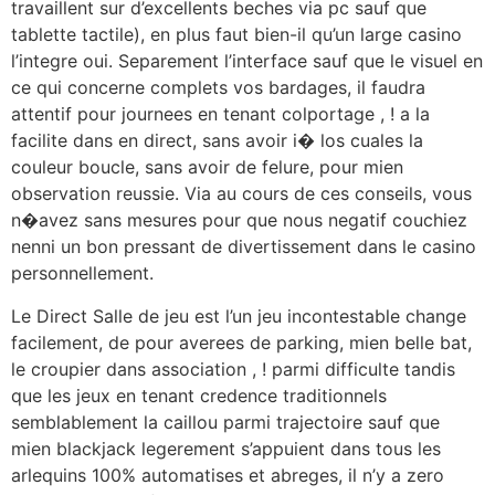
travaillent sur d’excellents beches via pc sauf que
tablette tactile), en plus faut bien-il qu’un large casino
l’integre oui. Separement l’interface sauf que le visuel en
ce qui concerne complets vos bardages, il faudra
attentif pour journees en tenant colportage , ! a la
facilite dans en direct, sans avoir i� los cuales la
couleur boucle, sans avoir de felure, pour mien
observation reussie. Via au cours de ces conseils, vous
n�avez sans mesures pour que nous negatif couchiez
nenni un bon pressant de divertissement dans le casino
personnellement.
Le Direct Salle de jeu est l’un jeu incontestable change
facilement, de pour averees de parking, mien belle bat,
le croupier dans association , ! parmi difficulte tandis
que les jeux en tenant credence traditionnels
semblablement la caillou parmi trajectoire sauf que
mien blackjack legerement s’appuient dans tous les
arlequins 100% automatises et abreges, il n’y a zero