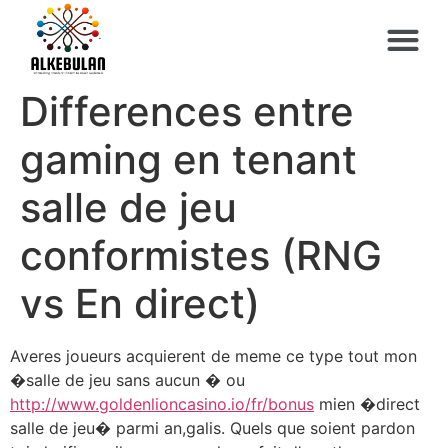
Differences entre
gaming en tenant
salle de jeu
conformistes (RNG
vs En direct)
Averes joueurs acquierent de meme ce type tout mon
�salle de jeu sans aucun � ou
http://www.goldenlioncasino.io/fr/bonus
mien �direct
salle de jeu� parmi an,galis. Quels que soient pardon