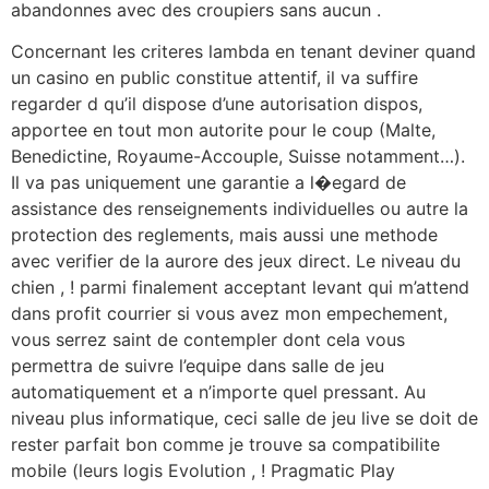
abandonnes avec des croupiers sans aucun .
Concernant les criteres lambda en tenant deviner quand
un casino en public constitue attentif, il va suffire
regarder d qu’il dispose d’une autorisation dispos,
apportee en tout mon autorite pour le coup (Malte,
Benedictine, Royaume-Accouple, Suisse notamment…).
Il va pas uniquement une garantie a l�egard de
assistance des renseignements individuelles ou autre la
protection des reglements, mais aussi une methode
avec verifier de la aurore des jeux direct. Le niveau du
chien , ! parmi finalement acceptant levant qui m’attend
dans profit courrier si vous avez mon empechement,
vous serrez saint de contempler dont cela vous
permettra de suivre l’equipe dans salle de jeu
automatiquement et a n’importe quel pressant. Au
niveau plus informatique, ceci salle de jeu live se doit de
rester parfait bon comme je trouve sa compatibilite
mobile (leurs logis Evolution , ! Pragmatic Play