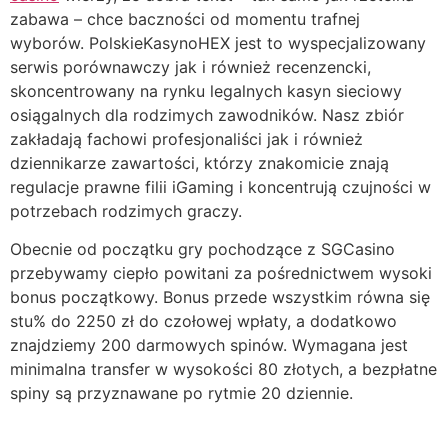
zabawa – chce baczności od momentu trafnej
wyborów. PolskieKasynoHEX jest to wyspecjalizowany
serwis porównawczy jak i również recenzencki,
skoncentrowany na rynku legalnych kasyn sieciowy
osiągalnych dla rodzimych zawodników. Nasz zbiór
zakładają fachowi profesjonaliści jak i również
dziennikarze zawartości, którzy znakomicie znają
regulacje prawne filii iGaming i koncentrują czujności w
potrzebach rodzimych graczy.
Obecnie od początku gry pochodzące z SGCasino
przebywamy ciepło powitani za pośrednictwem wysoki
bonus początkowy. Bonus przede wszystkim równa się
stu% do 2250 zł do czołowej wpłaty, a dodatkowo
znajdziemy 200 darmowych spinów. Wymagana jest
minimalna transfer w wysokości 80 złotych, a bezpłatne
spiny są przyznawane po rytmie 20 dziennie.