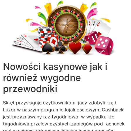
Nowości kasynowe jak i
również wygodne
przewodniki
Skręt przysługuje użytkownikom, jacy zdobyli rząd
Luxor w naszym programie lojalnościowym. Cashback
jest przyznawany raz tygodniowo, w wypadku, że
tygodniowa przelew czystych zabiegów pod rachunek
rozliczeniowy, odrzucić wliczając innych bonusów,