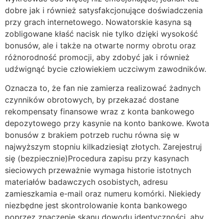
dobre jak i również satysfakcjonujące doświadczenia
przy grach internetowego. Nowatorskie kasyna są
zobligowane kłaść nacisk nie tylko dzięki wysokość
bonusów, ale i także na otwarte normy obrotu oraz
różnorodność promocji, aby zdobyć jak i również
udźwignąć bycie człowiekiem uczciwym zawodników.
Oznacza to, że fan nie zamierza realizować żadnych
czynników obrotowych, by przekazać dostane
rekompensaty finansowe wraz z konta bankowego
depozytowego przy kasynie na konto bankowe. Kwota
bonusów z brakiem potrzeb ruchu równa się w
najwyższym stopniu kilkadziesiąt złotych. Zarejestruj
się (bezpiecznie)Procedura zapisu przy kasynach
sieciowych przeważnie wymaga historie istotnych
materiałów badawczych osobistych, adresu
zamieszkamia e-mail oraz numeru komórki. Niekiedy
niezbędne jest skontrolowanie konta bankowego
poprzez znaczenie skanu dowodu identyczności, aby